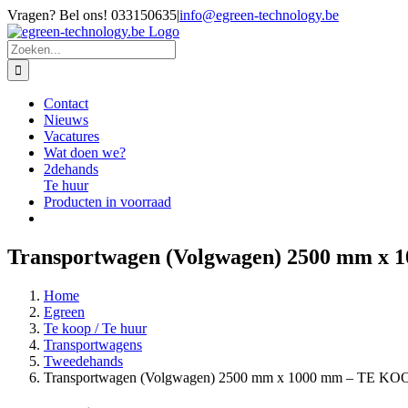
Ga
Vragen? Bel ons! 033150635
|
info@egreen-technology.be
naar
inhoud
Zoeken
naar:
Contact
Nieuws
Vacatures
Wat doen we?
2dehands
Te huur
Producten in voorraad
Transportwagen (Volgwagen) 2500 mm 
Home
Egreen
Te koop / Te huur
Transportwagens
Tweedehands
Transportwagen (Volgwagen) 2500 mm x 1000 mm – TE K