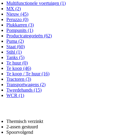
Multifunctionele voertuigen
(1)
MX
(2)
Nieuw
(45)
Peruzzo
(0)
Plukkarren
(3)
Pompunits
(1)
Productcategorieën
(62)
Puma
(2)
Staat
(60)
Stihl
(1)
Tanks
(5)
Te huur
(0)
Te koop
(46)
Te koop / Te huur
(16)
Tractoren
(3)
Transportwagens
(2)
Tweedehands
(15)
WCR
(1)
Thermisch verzinkt
2-assen gestuurd
Spoorvolgend