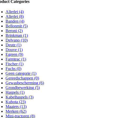
oduct Categories
Allerlei
(4)
Allerlei
(8)
Banden
(4)
Bellonmit
(5)
Beroni
(2)
Brinkman
(1)
Delvano
(10)
Deutz
(1)
Douve
(1)
Egreen
(9)
Farmtrac
(1)
Fischer
(1)
Fuchs
(0)
Geen categorie
(1)
Gereedschappen
(0)
Gewasbescherming
(6)
Grondbewerking
(5)
Haspels
(1)
Kabelhaspels
(3)
Kubota
(23)
Maaiers
(13)
Merken
(62)
Mini-tractoren
(8)