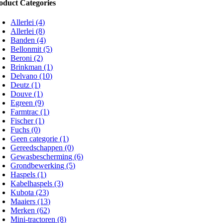
oduct Categories
Allerlei
(4)
Allerlei
(8)
Banden
(4)
Bellonmit
(5)
Beroni
(2)
Brinkman
(1)
Delvano
(10)
Deutz
(1)
Douve
(1)
Egreen
(9)
Farmtrac
(1)
Fischer
(1)
Fuchs
(0)
Geen categorie
(1)
Gereedschappen
(0)
Gewasbescherming
(6)
Grondbewerking
(5)
Haspels
(1)
Kabelhaspels
(3)
Kubota
(23)
Maaiers
(13)
Merken
(62)
Mini-tractoren
(8)