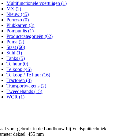
Multifunctionele voertuigen
(1)
MX
(2)
Nieuw
(45)
Peruzzo
(0)
Plukkarren
(3)
Pompunits
(1)
Productcategorieën
(62)
Puma
(2)
Staat
(60)
Stihl
(1)
Tanks
(5)
Te huur
(0)
Te koop
(46)
Te koop / Te huur
(16)
Tractoren
(3)
Transportwagens
(2)
Tweedehands
(15)
WCR
(1)
eaal voor gebruik in de Landbouw bij Veldspuittechniek.
ameter deksel: 455 mm