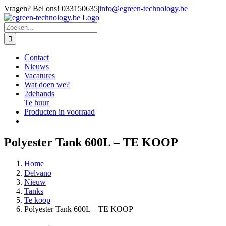
Ga
Vragen? Bel ons! 033150635
|
info@egreen-technology.be
naar
inhoud
Zoeken
naar:
Contact
Nieuws
Vacatures
Wat doen we?
2dehands
Te huur
Producten in voorraad
Polyester Tank 600L – TE KOOP
Home
Delvano
Nieuw
Tanks
Te koop
Polyester Tank 600L – TE KOOP