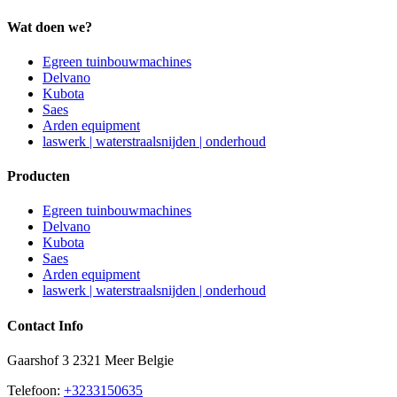
Wat doen we?
Egreen tuinbouwmachines
Delvano
Kubota
Saes
Arden equipment
laswerk | waterstraalsnijden | onderhoud
Producten
Egreen tuinbouwmachines
Delvano
Kubota
Saes
Arden equipment
laswerk | waterstraalsnijden | onderhoud
Contact Info
Gaarshof 3 2321 Meer Belgie
Telefoon:
+3233150635