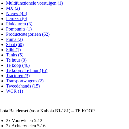
Multifunctionele voertuigen
(1)
MX
(2)
Nieuw
(45)
Peruzzo
(0)
Plukkarren
(3)
Pompunits
(1)
Productcategorieën
(62)
Puma
(2)
Staat
(60)
Stihl
(1)
Tanks
(5)
Te huur
(0)
Te koop
(46)
Te koop / Te huur
(16)
Tractoren
(3)
Transportwagens
(2)
Tweedehands
(15)
WCR
(1)
bota Bandenset (voor Kubota B1-181) – TE KOOP
2x Voorwielen 5-12
2x Achterwielen 5-16