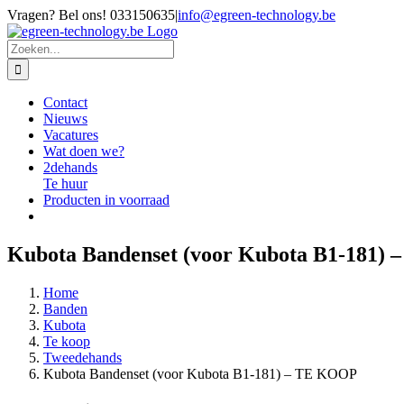
Ga
Vragen? Bel ons! 033150635
|
info@egreen-technology.be
naar
inhoud
Zoeken
naar:
Contact
Nieuws
Vacatures
Wat doen we?
2dehands
Te huur
Producten in voorraad
Kubota Bandenset (voor Kubota B1-181)
Home
Banden
Kubota
Te koop
Tweedehands
Kubota Bandenset (voor Kubota B1-181) – TE KOOP