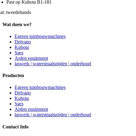
Past op Kubota B1-181
aat: tweedehands
Wat doen we?
Egreen tuinbouwmachines
Delvano
Kubota
Saes
Arden equipment
laswerk | waterstraalsnijden | onderhoud
Producten
Egreen tuinbouwmachines
Delvano
Kubota
Saes
Arden equipment
laswerk | waterstraalsnijden | onderhoud
Contact Info