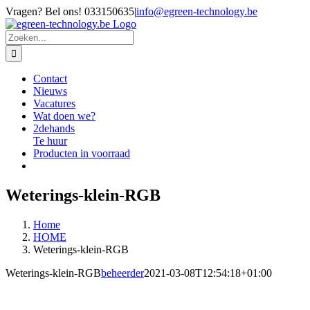
Ga
Vragen? Bel ons! 033150635
|
info@egreen-technology.be
naar
inhoud
Zoeken
naar:
Contact
Nieuws
Vacatures
Wat doen we?
2dehands
Te huur
Producten in voorraad
Weterings-klein-RGB
Home
HOME
Weterings-klein-RGB
Weterings-klein-RGB
beheerder
2021-03-08T12:54:18+01:00