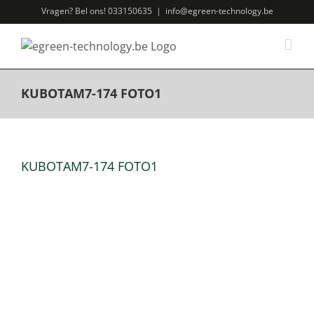
Ga
Vragen? Bel ons! 033150635
|
info@egreen-technology.be
naar
inhoud
KUBOTAM7-174 FOTO1
KUBOTAM7-174 FOTO1