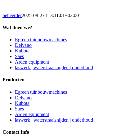
beheerder
2025-08-27T13:11:01+02:00
Wat doen we?
Egreen tuinbouwmachines
Delvano
Kubota
Saes
Arden equipment
laswerk | waterstraalsnijden | onderhoud
Producten
Egreen tuinbouwmachines
Delvano
Kubota
Saes
Arden equipment
laswerk | waterstraalsnijden | onderhoud
Contact Info