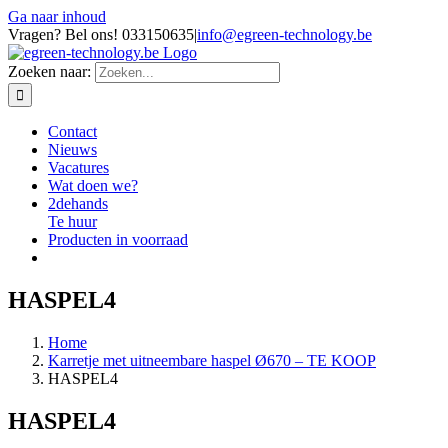
Ga naar inhoud
Vragen? Bel ons! 033150635
|
info@egreen-technology.be
Zoeken naar:
Contact
Nieuws
Vacatures
Wat doen we?
2dehands
Te huur
Producten in voorraad
HASPEL4
Home
Karretje met uitneembare haspel Ø670 – TE KOOP
HASPEL4
HASPEL4