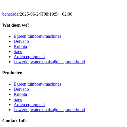
beheerder
2025-06-24T08:19:54+02:00
Wat doen we?
Egreen tuinbouwmachines
Delvano
Kubota
Saes
Arden equipment
laswerk | waterstraalsnijden | onderhoud
Producten
Egreen tuinbouwmachines
Delvano
Kubota
Saes
Arden equipment
laswerk | waterstraalsnijden | onderhoud
Contact Info