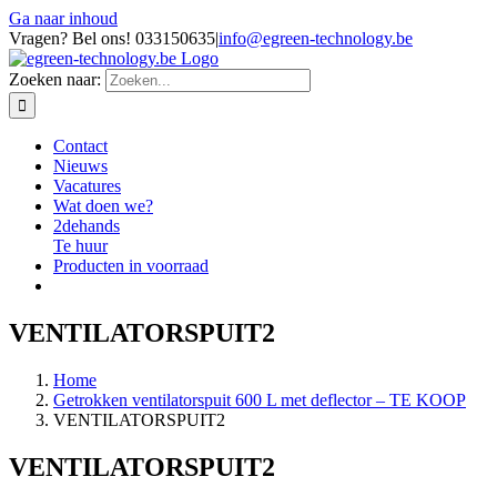
Ga naar inhoud
Vragen? Bel ons! 033150635
|
info@egreen-technology.be
Zoeken naar:
Contact
Nieuws
Vacatures
Wat doen we?
2dehands
Te huur
Producten in voorraad
VENTILATORSPUIT2
Home
Getrokken ventilatorspuit 600 L met deflector – TE KOOP
VENTILATORSPUIT2
VENTILATORSPUIT2