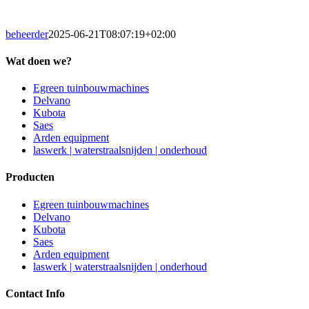
beheerder
2025-06-21T08:07:19+02:00
Wat doen we?
Egreen tuinbouwmachines
Delvano
Kubota
Saes
Arden equipment
laswerk | waterstraalsnijden | onderhoud
Producten
Egreen tuinbouwmachines
Delvano
Kubota
Saes
Arden equipment
laswerk | waterstraalsnijden | onderhoud
Contact Info