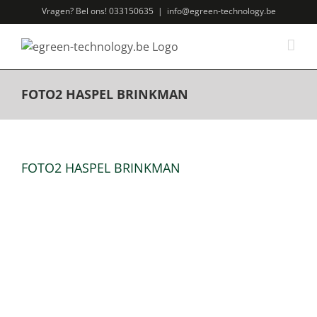
Ga
Vragen? Bel ons! 033150635
|
info@egreen-technology.be
naar
inhoud
FOTO2 HASPEL BRINKMAN
FOTO2 HASPEL BRINKMAN