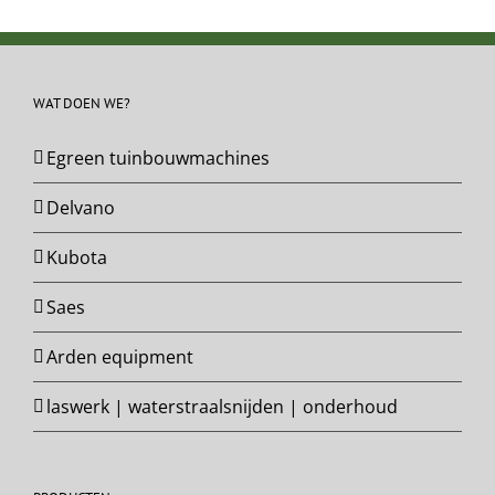
WAT DOEN WE?
Egreen tuinbouwmachines
Delvano
Kubota
Saes
Arden equipment
laswerk | waterstraalsnijden | onderhoud