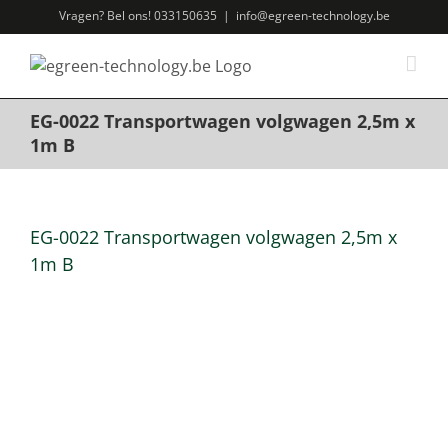
Ga
Vragen? Bel ons! 033150635
|
info@egreen-technology.be
naar
inhoud
EG-0022 Transportwagen volgwagen 2,5m x
1m B
EG-0022 Transportwagen volgwagen 2,5m x
1m B