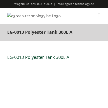
Ga
Vragen? Bel ons! 033150635
|
info@egreen-technology.be
naar
inhoud
EG-0013 Polyester Tank 300L A
EG-0013 Polyester Tank 300L A