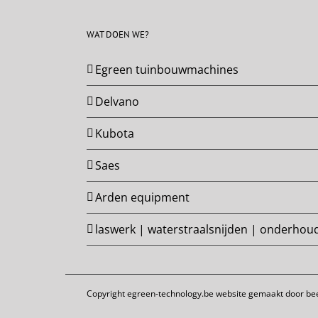
WAT DOEN WE?
Egreen tuinbouwmachines
Delvano
Kubota
Saes
Arden equipment
laswerk | waterstraalsnijden | onderhou
Copyright egreen-technology.be website gemaakt door
bee