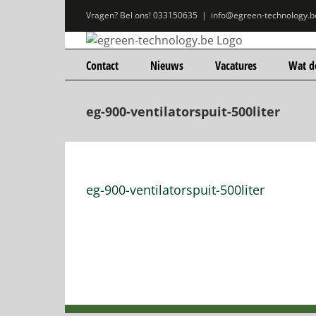
Ga
Vragen? Bel ons! 033150635
|
info@egreen-technology.b
naar
inhoud
Contact
Nieuws
Vacatures
Wat d
eg-900-ventilatorspuit-500liter
eg-900-ventilatorspuit-500liter