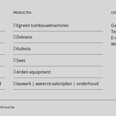
PRODUCTEN
CO
Egreen tuinbouwmachines
Ga
Te
Delvano
E-
W
Kubota
Saes
Arden equipment
d
laswerk | waterstraalsnijden | onderhoud
ld-taal.be